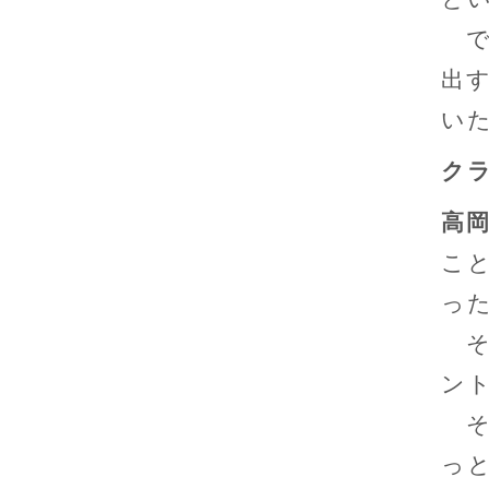
で
出
い
ク
高
こ
っ
そ
ン
そ
っ