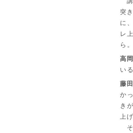
講
突
に
レ
ら
高
い
藤
か
き
上
そ