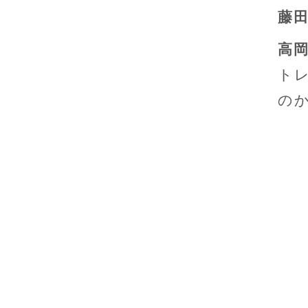
藤
高
ト
の