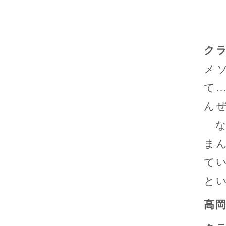
ク
メ
て
ん
な
ま
て
と
高