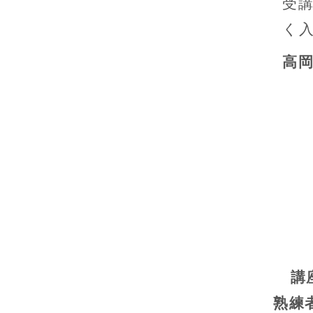
受
く
高
講
熟練