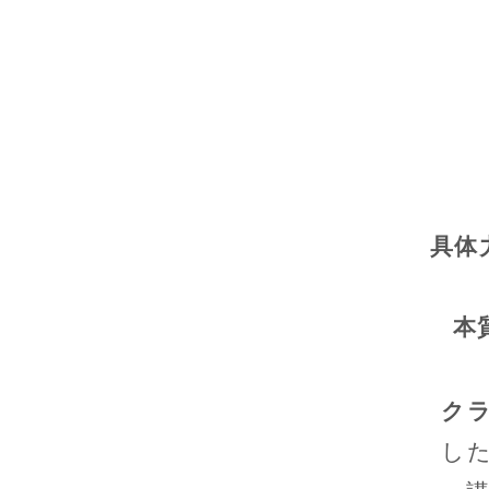
具体
本
ク
し