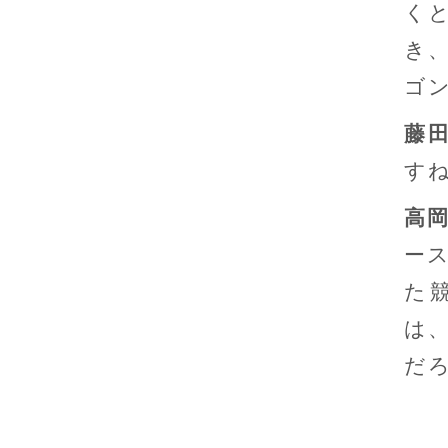
く
き
ゴ
藤
す
高
ー
た
は
だ