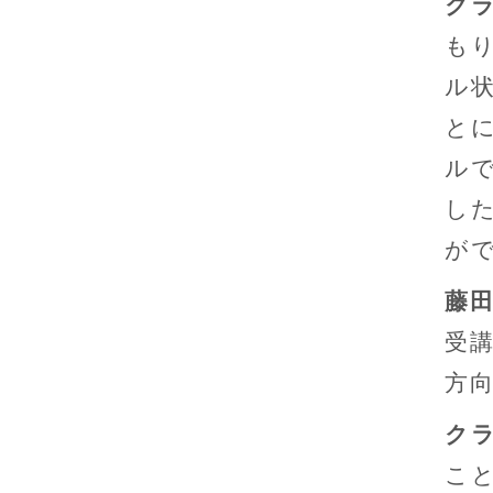
ク
も
ル
と
ル
し
が
藤
受
方
ク
こ