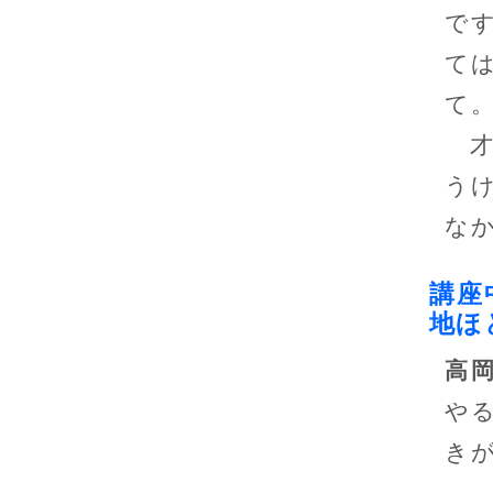
で
て
て
才
う
な
講座
地ほ
高
や
き