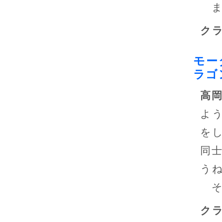
ま
ク
モー
ラゴ
高
よ
を
同
う
そ
ク