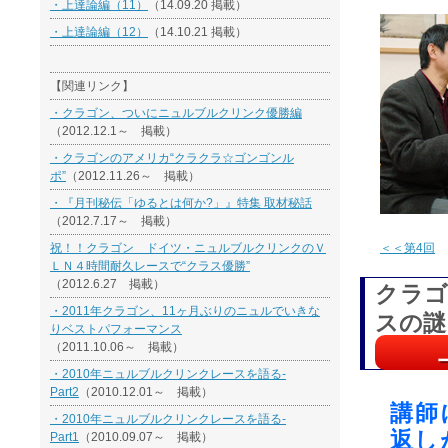
・上達論編（11）
（14.09.20 掲載）
・上達論編（12）
（14.10.21 掲載）
【関連リンク】
・クラゴン、ついにニュルブルクリンク優勝編
（2012.12.1～ 掲載）
・クラゴンのアメリカ“クラクラ☆ゴンゴンル
ポ”
（2012.11.26～ 掲載）
・『月刊秘伝「ゆるとは何か?」』特集 取材秘話
（2012.7.17～ 掲載）
祝！！クラゴン ドイツ・ニュルブルクリンクのＶ
＜＜第4回
ＬＮ４時間耐久レースで“クラス優勝”
（2012.6.27 掲載）
クラゴ
・2011年クラゴン、11ヶ月ぶりのニュルでいきな
スの謎
りベストパフォーマンス
（2011.10.06～ 掲載）
上
・2010年ニュルブルクリンクレースを語る-
Part2
（2010.12.01～ 掲載）
講師
・2010年ニュルブルクリンクレースを語る-
返し
Part1
（2010.09.07～ 掲載）