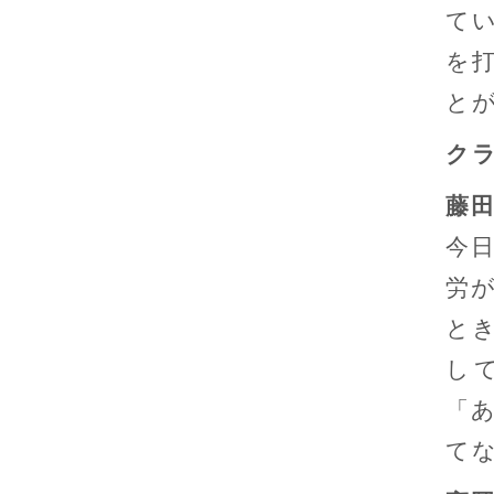
て
を
と
ク
藤
今
労
と
し
「
て