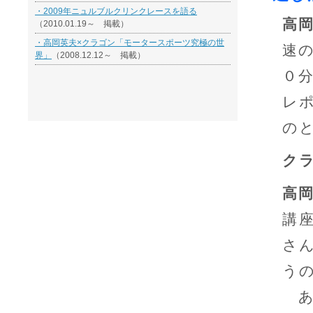
・2009年ニュルブルクリンクレースを語る
高
（2010.01.19～ 掲載）
・高岡英夫×クラゴン「モータースポーツ究極の世
速
界」
（2008.12.12～ 掲載）
０
レ
の
ク
高
講
さ
う
あ