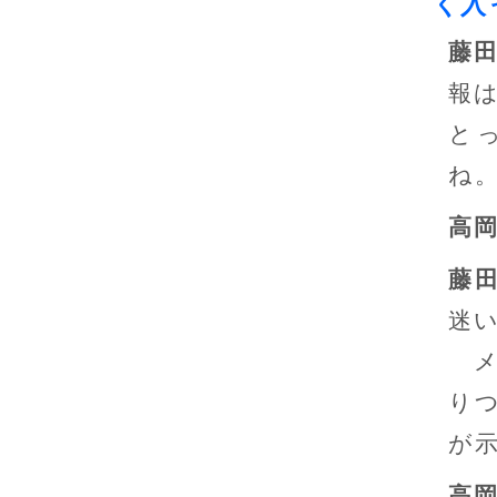
く入
藤
報
と
ね
高
藤
迷
メ
り
が
高