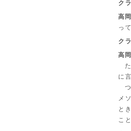
ク
高
っ
ク
高
た
に
つ
メ
と
こ