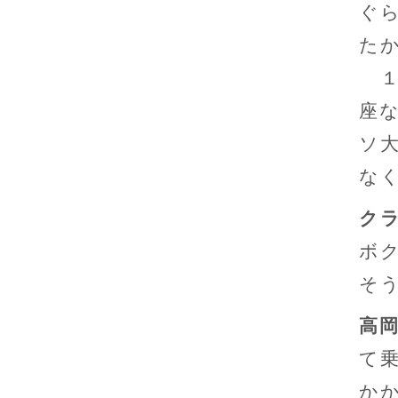
ぐ
た
１
座
ソ
な
ク
ボ
そ
高
て
か