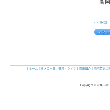
高
＜＜第4回
パフォ
｜
ホーム
｜
ＢＡ図一覧
｜
書籍・ＤＶＤ
｜
講座紹介
｜
高岡英夫の
Copyright © 2008-201