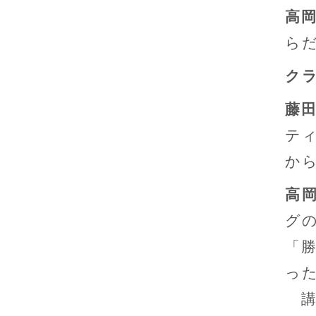
高
ら
ク
藤
テ
か
高
グ
「
っ
講