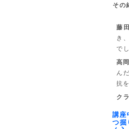
その
藤
き
で
高
ん
抗
ク
講座
つ掘