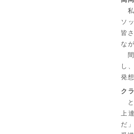
私
ソ
皆
な
間
し
発
ク
と
上
だ