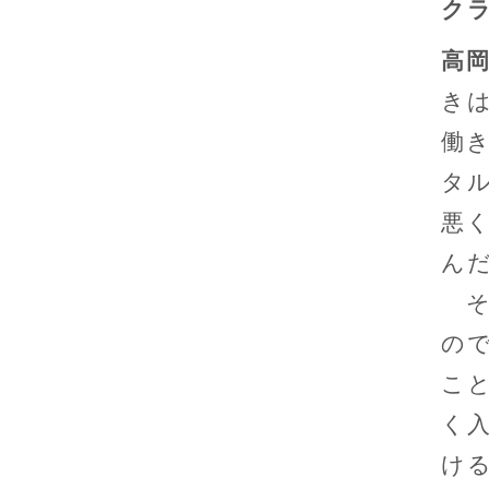
ク
高
き
働
タ
悪
ん
そ
の
こ
く
け