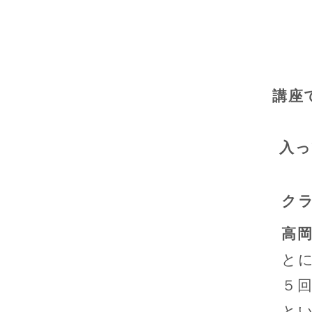
講座
入っ
ク
高
と
５
と