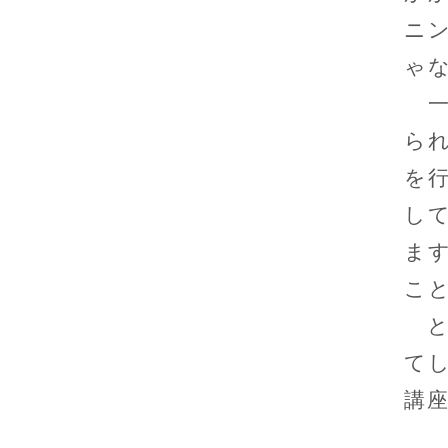
ニ
ゃ
一
ら
を
し
ま
こ
と
て
講