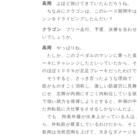
高岡
よほど抜けてきていたんだろうね。
ちなみにクラゴンは、このレース期間中は
シンをドライビングしたんだい？
クラゴン
フリー走行、予選、決勝を合わせ
いでしょうか。
高岡
やっぱりね。
たしか、この２ペダルのマシンに乗った直
ーキにチャレンジしたといっていたから、
のほぼ１００％が左足ブレーキだったわけで
そうすると、さっき言ったような理由で、
筋がものすごく消耗し、激しい筋疲労に見
にせ、左脚が内側にすごく内転位している
で強い踏力を発揮しようとすると、外側の
た外転筋に大仕事をさせるしかないんだよ。
でも、拘束外腿が出来上がっている人は
ら、外転筋が硬直しているわけだから、そ
筋肉は当然悲鳴を上げて、大きなダメージを