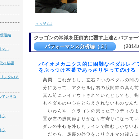
＜＜第2回
優勝編
クラゴンの常識を圧倒的に覆す上達とパフォー
パフォーマンス分析編（３）
（2014.
ゴンル
 取材秘話
バイオメカニクス的に困難なペダルレイ
をぶっつけ本番であっさりやってのける
リンクのＶ
高岡
これがもし、左右２つのペダルの間の
分にあって、アクセルは右の股関節の真ん
真ん前にレイアウトされていたとしても、
ルでいきな
もペダルの中心をとらえきれないものなんだ
いわんや、クラゴンの乗ったアウディのよ
る-
置が左の股関節よりかなり右寄りになって
ダルの中心を外したラインで踏むしかないわ
る-
だから、足裏の外側をよりクルマの後方に