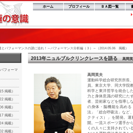
ホーム
プロフィール
ＢＡ図一覧
とパフォーマンスの謎に迫れ！～パフォーマンス分析編（３）～（2014.05.06 掲載）
2013年ニュルブルクリンクレースを語る
高岡英
パフォーマ
高岡英夫
運動科学総合研究所所長、
員。東京大学、同大学院
科学と東洋哲学を統合し
.15 掲載）
力と身体意識の研究にた
.22 掲載）
者、芸術家などを指導し
の身体・脳機能を高める
.06 掲載）
法」「総合呼吸法」など、多
.17 掲載）
クティス）」を開発。運
開。一流スポーツ選手か
.24 掲載）
くの人々に支持されてい
.02 掲載）