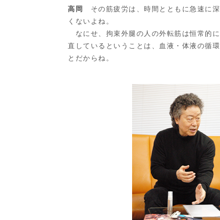
高岡
その筋疲労は、時間とともに急速に深
くないよね。
なにせ、拘束外腿の人の外転筋は恒常的に
直しているということは、血液・体液の循
とだからね。