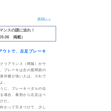
第4回＞＞
マンスの謎に迫れ！
05.06 掲載）
アウトで、左足ブレーキ
クリアランス（間隔）が十
前、ブレーキは左の股関節の
拘束外腿が強い人は、それで
よ。
うに、ブレーキペダルの位
いる場合、最初から左足はペ
けだ。
向かって引きつけて、少し