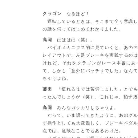
クラゴン
なるほど！
運転しているときは、そこまで全く意識し
の話を伺ってはじめてわかりました。
高岡
はははは（笑）。
バイオメカニクス的に見ていくと、あのア
レイアウトで、左足ブレーキを実践するの
けれど、それをクラゴンがレース本番にあ
て、しかも「意外にバッチリでした」なん
ちゃうよね。
藤田
「慣れるまでは苦労しました」とでも
ったんでしょうが（笑）、これじゃ、拍子抜
高岡
みんなガッカリしちゃうよ。
だって、いま語ってきたように、あのクル
ず操作としても大変難しく、ブレーキペダ
点では、危険なことでもあるわけだ。