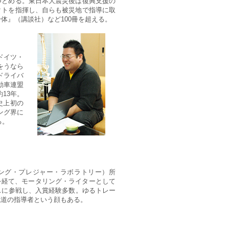
つとめる。東日本大震災後は復興支援の
クトを指揮し、自らも被災地で指導に取
体』（講談社）など100冊を超える。
ドイツ・
をうなら
ドライバ
動車連盟
13年。
史上初の
ング界に
る。
ング・プレジャー・ラボラトリー）所
を経て、モータリング・ライターとして
スに参戦し、入賞経験多数。ゆるトレー
武道の指導者という顔もある。