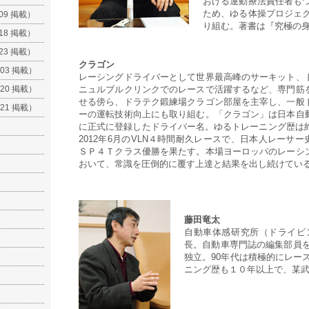
おける運動療法責任者も
ため、ゆる体操プロジェ
.09 掲載）
り組む。著書は『究極の身
.18 掲載）
.23 掲載）
クラゴン
.03 掲載）
レーシングドライバーとして世界最高峰のサーキット、
.20 掲載）
ニュルブルクリンクでのレースで活躍するなど、専門筋
せる傍ら、ドラテク鍛練場クラゴン部屋を主宰し、一般
.21 掲載）
ーの運転技術向上にも取り組む。「クラゴン」は日本自
に正式に登録したドライバー名。ゆるトレーニング歴は約
2012年6月のVLN４時間耐久レースで、日本人レーサー
ＳＰ４Ｔクラス優勝を果たす。本場ヨーロッパのレーシ
おいて、常識を圧倒的に覆す上達と結果を出し続けてい
藤田竜太
自動車体感研究所（ドライビ
長。自動車専門誌の編集部員
独立。90年代は積極的にレー
ニング歴も１０年以上で、某