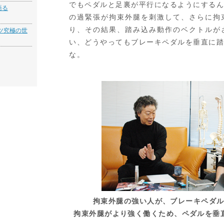
でもペダルと足裏が平行になるようにする
語る
の過緊張が拘束外腿を刺激して、さらに拘
り、その結果、踏み込み動作のベクトルが
ツ究極の世
い、どうやってもブレーキペダルを垂直に
な。
拘束外腿の強い人が、ブレーキペダ
拘束外腿がより強く働くため、ペダルを垂