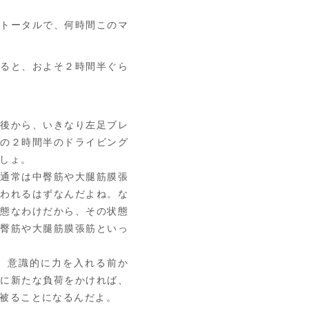
トータルで、何時間このマ
ると、およそ２時間半ぐら
後から、いきなり左足ブレ
その２時間半のドライビング
しょ。
通常は中臀筋や大腿筋膜張
舞われるはずなんだよね。な
状態なわけだから、その状態
中臀筋や大腿筋膜張筋といっ
、意識的に力を入れる前か
こに新たな負荷をかければ、
被ることになるんだよ。