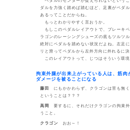
ペダルのセンターが捉えられないというこ
ダルを力強く踏めば踏むほど、足裏がペダ
あるってことだからね。
もっとわかりやすく言おうか。
もしこのペダルレイアウトで、ブレーキペ
ラゴンのレーシングシューズの底もツルツ
絶対にペダルを踏めない状況だよね。左足
リと滑ってペダルから左外方向に外れるに決
このレイアウトって、じつはそういう環境
拘束外腿が出来上がっている人は、筋肉
ダメージを被ることになる
藤田
にもかかわらず、クラゴンは苦も無く
ということは？？？
高岡
要するに、それだけクラゴンの拘束外
うこと。
クラゴン
おお～！