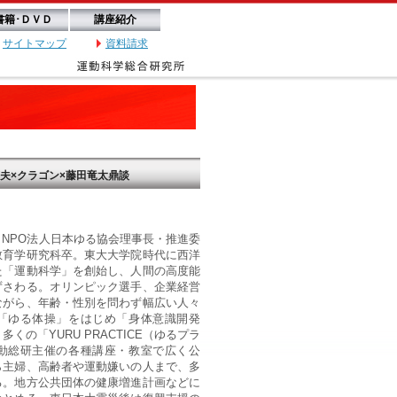
書籍･ＤＶＤ
講座紹介
サイトマップ
資料請求
夫×クラゴン×藤田竜太鼎談
NPO法人日本ゆる協会理事長・推進委
教育学研究科卒。東大大学院時代に西洋
た「運動科学」を創始し、人間の高度能
ずさわる。オリンピック選手、企業経営
ながら、年齢・性別を問わず幅広い人々
「ゆる体操」をはじめ「身体意識開発
くの「YURU PRACTICE（ゆるプラ
動総研主催の各種講座・教室で広く公
ら主婦、高齢者や運動嫌いの人まで、多
る。地方公共団体の健康増進計画などに