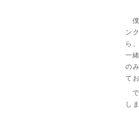
僕
ン
ら
一
の
て
で
し