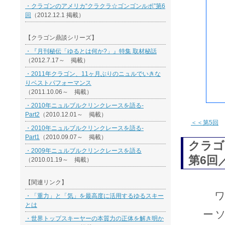
・クラゴンのアメリカ“クラクラ☆ゴンゴンルポ”第6
回
（2012.12.1 掲載）
【クラゴン鼎談シリーズ】
・『月刊秘伝「ゆるとは何か?」』特集 取材秘話
（2012.7.17～ 掲載）
・2011年クラゴン、11ヶ月ぶりのニュルでいきな
りベストパフォーマンス
（2011.10.06～ 掲載）
・2010年ニュルブルクリンクレースを語る-
Part2
（2010.12.01～ 掲載）
＜＜第5回
・2010年ニュルブルクリンクレースを語る-
Part1
（2010.09.07～ 掲載）
クラゴ
・2009年ニュルブルクリンクレースを語る
第6回／
（2010.01.19～ 掲載）
【関連リンク】
ワ
・「重力」と「気」を最高度に活用するゆるスキー
とは
ー
・世界トップスキーヤーの本質力の正体を解き明か