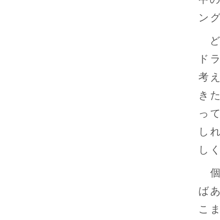
ン
ど
ド
考
き
っ
し
し
個
ば
こ