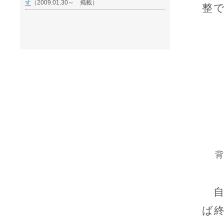
す
（2009.01.30～ 掲載）
整
自
ば