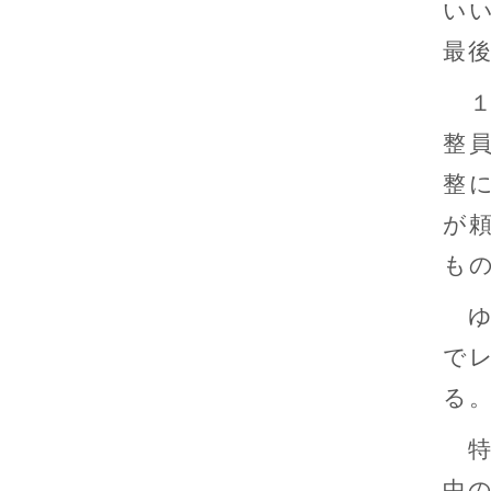
い
最
１
整
整
が
も
ゆ
で
る
特
中