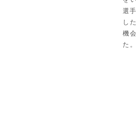
選
し
機
た