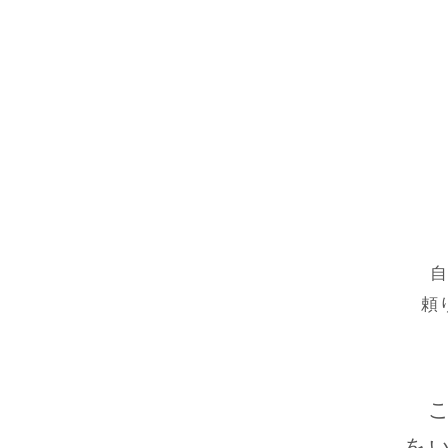
頼
こ
を