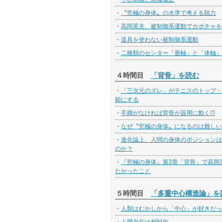
・
〝究極の身体〟の水準で考える脱力
・
高岡英夫、被制御系運動でカボチャを
・
道具を使わない被制御系運動
・
二種類のセンター「垂軸」と「体軸」
４時間目
「背骨」を読む
・
「三次元のズレ」がテニスのトップ・
能にする
・
手脚がなければ背骨が器用に動く!?
・
なぜ〝究極の身体〟になるのは難しい
・
進化論上、人間の身体のポジションは
のか？
・
『究極の身体』第3章「背骨」で高岡
たかったこと
５時間目
「多重中心構造論」を
・
人類はむかしから「中心」が好きだっ