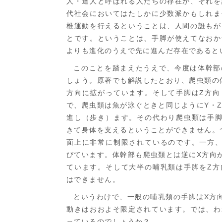
人・達人と呼ばれる人たちの存在が、それを
代社会においてはたしかに少数派かもしれま
椎運動を行えるということは、人間の誰もが
とです。ということは、手脚が使えてなおか
よりも進化のうえで先に進んだ存在であると
このことを踏まえたうえで、今度は体幹部
しょう。原著でも解説したとおり、爬虫類の
方向に拡がっています。そして手脚はZ方向
で、爬虫類は魚が泳ぐときと同じようにY・
進し（歩き）ます。その代わり爬虫類は手脚
きて身体を支えるということができません。
面上に非常に制限されているのです。一方、
びています。体幹部も爬虫類とは逆にX方向
ています。そして大半の哺乳類は手脚をZ方
はできません。
というわけで、一般の哺乳類の手脚はX方
動きはおおよそ限定されています。では、わ
っているのでしょうか？