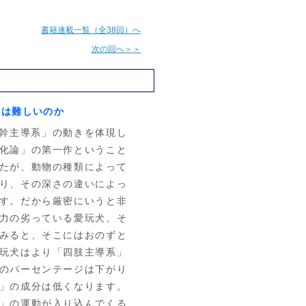
書籍連載一覧（全38回）へ
次の回へ＞＞
のは難しいのか
幹主導系」の動きを体現し
化論」の第一作ということ
たが、動物の種類によって
り、その深さの違いによっ
す。だから厳密にいうと非
力の劣っている愛玩犬、そ
みると、そこにはおのずと
玩犬はより「四肢主導系」
のパーセンテージは下がり
」の成分は低くなります。
」の運動が入り込んでくる