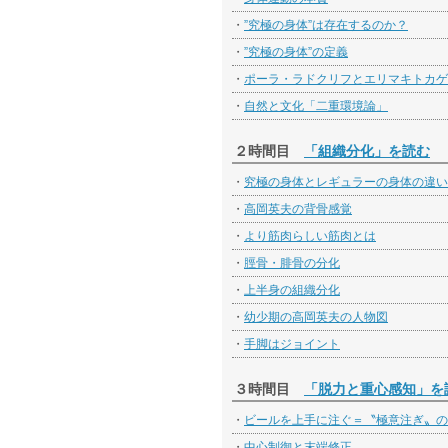
・
”究極の身体”は存在するのか？
・
”究極の身体”の定義
・
ポーラ・ラドクリフとエリマキトカゲ
・
自然と文化「二重環境論」
２時間目
「組織分化」を読む
・
究極の身体とレギュラーの身体の違い
・
高岡英夫の背骨感覚
・
より筋肉らしい筋肉とは
・
脛骨・腓骨の分化
・
上半身の組織分化
・
幼少期の高岡英夫の人物図
・
手脚はジョイント
３時間目
「脱力と重心感知」を
・
ビールを上手に注ぐ＝〝極意注ぎ〟の
・
中心制御と末端修正