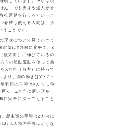
証明しています。彼らは現
せん。でも天才や達人が脊
脊椎運動を行えるというこ
つ脊椎も使える人間は、魚
いうことです。
の形状について見ていきま
体幹部はX方向に扁平で、Z
（横方向）に伸びているの
Z方向の波動運動を使って前
をX方向（前方）に持って
つまり手脚の動きはY・Z平
哺乳類の手脚はX方向に伸
が厚く、Z方向に薄い形をし
向に完全に持ってくること
向、爬虫類の手脚はZ方向に
れわれ人類の手脚はどうな