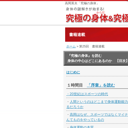
高岡英夫「究極の身体」
書籍連載
ホーム
> 第25回 書籍連載
『究極の身体』を読む
身体の中心はどこにあるのか 【目次
はじめに
１時間目
「序章」を読む
・
20世紀はスポーツの時代
・
人間というのはどこまで身体運動能力
るだろうか
・
高岡はなぜ、スポーツではなくマイナ
んてものをやっているの
・
身体運動の本質