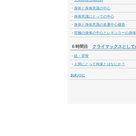
・
人間存在は相対的
・
身体と身体意識の中心
・
身体意識にとっての中心
・
身体と身体意識の多重中心構造
・
究極の身体の中心とレギュラーの身体
６時間目
クライマックスとして
・
続・背骨
・
人間にとって拘束とはなにか？
おわりに