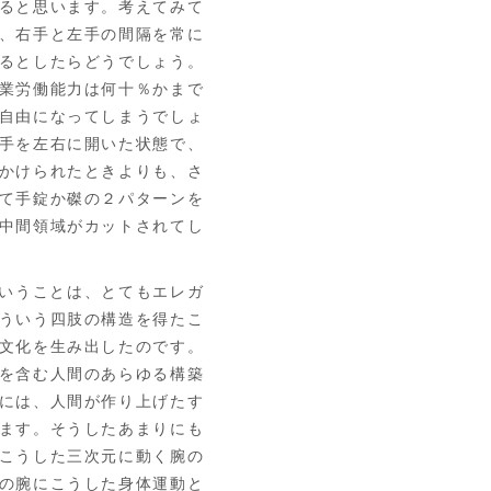
ると思います。考えてみて
、右手と左手の間隔を常に
るとしたらどうでしょう。
業労働能力は何十％かまで
自由になってしまうでしょ
手を左右に開いた状態で、
かけられたときよりも、さ
て手錠か磔の２パターンを
中間領域がカットされてし
。
いうことは、とてもエレガ
ういう四肢の構造を得たこ
文化を生み出したのです。
を含む人間のあらゆる構築
には、人間が作り上げたす
ます。そうしたあまりにも
こうした三次元に動く腕の
の腕にこうした身体運動と