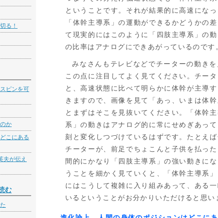
ということです。それが結果的に高速になっ
「体幹主導系」の運動ができるかどうかの差
切る！
て現実的にはこのように「四肢主導系」の動
の比率はアナログにできあがっているのです
みなさんもテレビなどでチーターの動きを
この点に注目してよく見てください。チータ
と、高速状態に比べて明らかに体幹が主導す
スピンを可
きますので、画像を見て「あっ、いまは体幹
とまずはそこを見抜いてください。「体幹主
のか
系」の動きはアナログ的に常にせめぎあって
刻と変化しつづけているはずです。たとえば
どこにある
チーターが、前足でちょこんと子供を払った
英夫が伝え
間的にかなり「四肢主導系」の強い動きにな
うことを細かく見ていくと、「体幹主導系」
にはこうして複雑に入り組みあって、ある一
読む
いるということがお分かりいただけると思い
た
進化論上、人間の身体のポジションはどこに