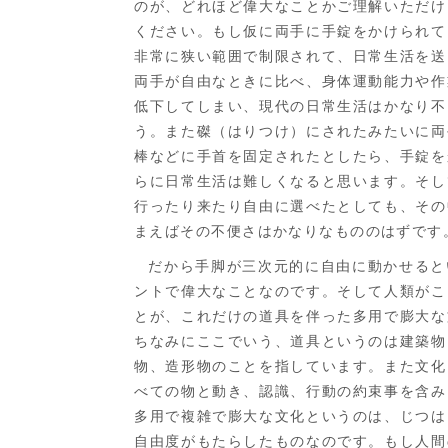
のが、どれほど偉大なことかご理解いただけ
ください。もし仮に両手に手錠をかけられて
非常に狭い範囲で制限されて、日常生活を送
両手が自由なときに比べ、身体運動能力や作
低下してしまい、現代の日常生活はかなり不
う。また磔（はりつけ）にされたみたいに両
棒などに手首を固定されたとしたら、手錠を
らに日常生活は難しくなると思います。そし
行ったり来たり自由に選べたとしても、その
まえばその不便さはかなりなもののはずです
だから手脚が三次元的に自由に動かせると
ントで偉大なことなのです。そして人類がこ
とが、これだけの道具を伴った多用で膨大な
ちなみにここでいう、道具というのは建築物
物、造形物のことを指しています。また文化
べての物と動き、認識、行動の約束事を含み
多用で複雑で膨大な文化というのは、じつは
自由度がもたらしたものなのです。もし人間