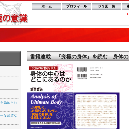
ホーム
プロフィール
ＤＳ図一覧
書籍連載 『究極の身体』を読む 身体の
】
を高められ
ーな武道な