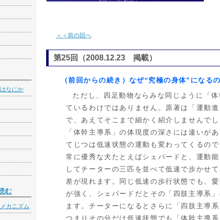
＜＜前の回へ
第25回（2008.12.23 掲載）
（前回からの続き）なぜ“究極の身体”になる
はなにか
ただし、四足動物ならみな同じように「体
ているわけではありません。原著は「運動進
で、あえてそこまで細かく紹介しませんでし
「体幹主導系」の体現度の深さには違いがあ
てじつは低速状態の運動も変わってくるので
常に優秀な犬たとえばシェパードと、運動能
してチーターの三匹を並べて低速で歩かせて
差が現れます。同じ低速の歩行状態でも、愛
読む
が強く、シェパードだとその「四肢主導系」
ます。チーターになるとさらに「四肢主導系
メカニズム
つまりその分だけ低速状態でも「体幹主導系