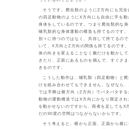
そうです。爬虫類のようにZ方向にも完全
の四足動物のようにX方向にも自由に手を動
身体をしているのです。つまり爬虫類的な身
哺乳類的な身体運動の構造も持てるのです。
別々に持つのではなく、共存して持てるので
いて、X方向とZ方向の関係も持てるのです
体の向きを変えることなく腕だけを動かして
きたり、正面にあるものを掴んで、すぐさま
きるのです。
こうした動作は、哺乳類（四足動物）と爬
けを組み合わせてもできません。なぜなら、
では手脚は横方向（Z方向）でパタパタする
動物の運動構造ではX方向にかなり限定され
を動かせないのですから、両者を足してもX
だの90度の空間はつながらないからです。
そう考えると、横から正面、正面から横に