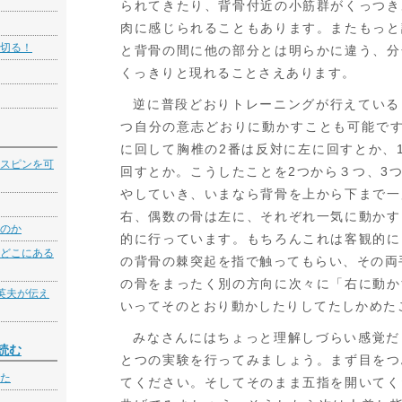
られてきたり、背骨付近の小筋群がくっつき
肉に感じられることもあります。またもっと
切る！
と背骨の間に他の部分とは明らかに違う、分
くっきりと現れることさえあります。
逆に普段どおりトレーニングが行えている
つ自分の意志どおりに動かすことも可能です
に回して胸椎の2番は反対に左に回すとか、
スピンを可
回すとか。こうしたことを2つから３つ、3つ
やしていき、いまなら背骨を上から下まで一
右、偶数の骨は左に、それぞれ一気に動かす
のか
的に行っています。もちろんこれは客観的に
どこにある
の背骨の棘突起を指で触ってもらい、その両
の骨をまったく別の方向に次々に「右に動か
英夫が伝え
いってそのとおり動かしたりしてたしかめた
みなさんにはちょっと理解しづらい感覚だ
読む
とつの実験を行ってみましょう。まず目をつ
た
てください。そしてそのまま五指を開いてく