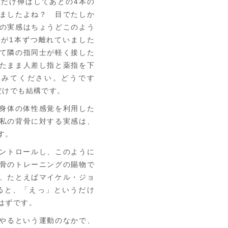
だけ伸ばしてあとの4本の
ましたよね？ 目でたしか
の実感はちょうどこのよう
が1本ずつ離れていました
て隣の指同士が軽く接した
たまま人差し指と薬指を下
てみてください。どうです
だけでも結構です。
身体の体性感覚を利用した
私の背骨に対する実感は、
す。
ントロールし、このように
骨のトレーニングの賜物で
、たとえばマイケル・ジョ
ると、「えっ」というだけ
はずです。
やるという運動のなかで、