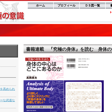
ホーム
プロフィール
ＤＳ図一覧
書籍連載 『究極の身体』を読む 身体の
】
を高められ
ーな武道な