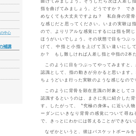
曲げてみましょう。そうしたら次は人差し指
指を曲げてみましょう。どうですか？ でき
めなくても大丈夫ですよね？ 私自身の背骨
な感じだと思ってください。いまの実験は指
ので、よりリアルな感覚にするには指を閉じ
の中心
ほうがいいでしょう。その状態で目をつぶっ
の補講
げて、中指と小指を上げて互い違いにし
か？ もし難しければ人差し指と中指の2本
このように目をつぶってやってみますと、
認識として、指の動きが分かると思います。
ちょうどいま行った実験のような感じなので
このように背骨を顕在意識の対象としてコ
認識するというのは、まさに先に紹介した背
す。したがって、〝究極の身体〟に近い人物
ーダンにいきなり背骨の感覚について尋ね
で、きっとにわかには答えることができない
なぜかというと、彼はバスケットボールを