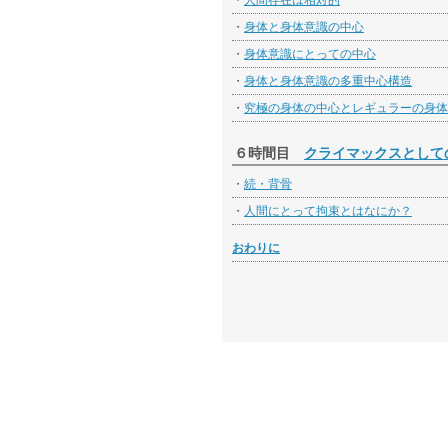
・
人間存在は相対的
・
身体と身体意識の中心
・
身体意識にとっての中心
・
身体と身体意識の多重中心構造
・
究極の身体の中心とレギュラーの身体
６時間目
クライマックスとして
・
続・背骨
・
人間にとって拘束とはなにか？
おわりに