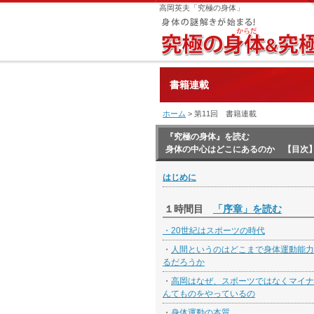
高岡英夫「究極の身体」
書籍連載
ホーム
> 第11回 書籍連載
『究極の身体』を読む
身体の中心はどこにあるのか 【目次
はじめに
１時間目
「序章」を読む
・
20世紀はスポーツの時代
・
人間というのはどこまで身体運動能力
るだろうか
・
高岡はなぜ、スポーツではなくマイナ
んてものをやっているの
・
身体運動の本質