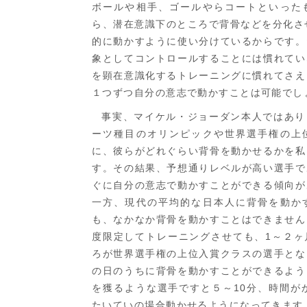
ボールや相手、ゴールやらコートといった
ら、潜在意識下のところで背骨などを分化さ
的に動かすように使い分けているからです。
象としてコントロールすることには慣れてい
を顕在意識化するトレーニングに慣れてさえ
１つずつ自分の意志で動かすことは可能でし
事実、マイケル・ジョーダン本人ではあり
ーツ種目のオリンピックや世界選手権の上
に、彼らがどれぐらい背骨を動かせるかを私
す。その結果、予想通りレベルが高い選手で
ぐに自分の意志で動かすことができる傾向が
一方、現代の平均的な日本人に背骨を動か
も、なかなか背骨を動かすことはできません
度限定してトレーニングさせても、1～２ヶ
ろが世界選手権の上位入賞クラスの選手とな
の日のうちに背骨を動かすことができるよう
を獲るような選手ですと５～10分、時間が
たいていの場合動かせるようになってきます