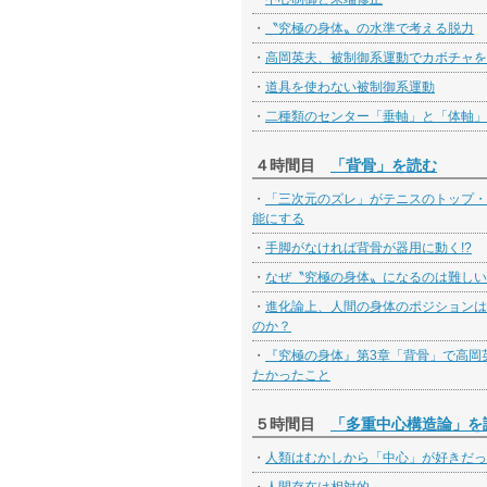
・
〝究極の身体〟の水準で考える脱力
・
高岡英夫、被制御系運動でカボチャを
・
道具を使わない被制御系運動
・
二種類のセンター「垂軸」と「体軸」
４時間目
「背骨」を読む
・
「三次元のズレ」がテニスのトップ・
能にする
・
手脚がなければ背骨が器用に動く!?
・
なぜ〝究極の身体〟になるのは難しい
・
進化論上、人間の身体のポジションは
のか？
・
『究極の身体』第3章「背骨」で高岡
たかったこと
５時間目
「多重中心構造論」を
・
人類はむかしから「中心」が好きだっ