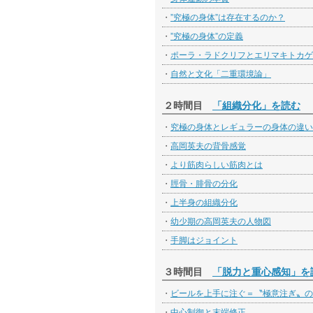
・
”究極の身体”は存在するのか？
・
”究極の身体”の定義
・
ポーラ・ラドクリフとエリマキトカゲ
・
自然と文化「二重環境論」
２時間目
「組織分化」を読む
・
究極の身体とレギュラーの身体の違い
・
高岡英夫の背骨感覚
・
より筋肉らしい筋肉とは
・
脛骨・腓骨の分化
・
上半身の組織分化
・
幼少期の高岡英夫の人物図
・
手脚はジョイント
３時間目
「脱力と重心感知」を
・
ビールを上手に注ぐ＝〝極意注ぎ〟の
・
中心制御と末端修正