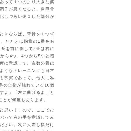
あって１つのより大きな筋
調子が悪くなると、肩甲骨
化しづらい硬直した部分が
ときならば、背骨を１つず
。たとえば胸椎の1番を右
1番を前に倒して2番は右に
から4つ、4つから5つと増
度に意識して、奇数の骨は
ようなトレーニングも日常
も事実であって、他人に私
手の全指が触れている10個
すよ」「左に曲げるよ」と
ことが何度もあります。
と思いますので、ここでひ
ぶって右の手を意識してみ
ださい。次に人差し指だけ