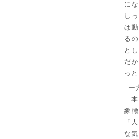
にな
しっ
は動
るの
とし
だか
っと
一
一本
象
「大
な気