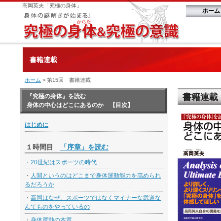
高岡英夫「究極の身体」
ホーム
書籍連載
ホーム
> 第15回 書籍連載
書籍連載
『究極の身体』を読む
身体の中心はどこにあるのか 【目次】
はじめに
１時間目
「序章」を読む
・
20世紀はスポーツの時代
・
人間というのはどこまで身体運動能力を高められ
るだろうか
・
高岡はなぜ、スポーツではなくマイナーな武道な
んてものをやっているの
・
身体運動の本質