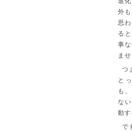
進化
外も
思わ
ると
事な
ませ
つ
と
も、
ない
動す
で