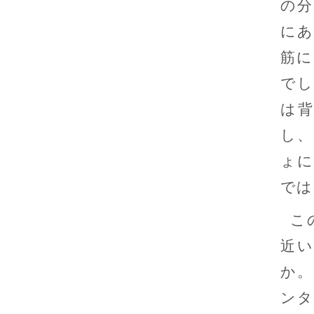
の分
にあ
筋に
でし
は
し、
ょに
では
こ
近
か。
ンタ