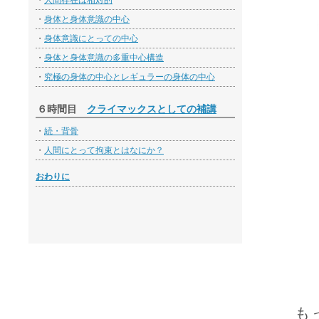
・
人間存在は相対的
・
身体と身体意識の中心
・
身体意識にとっての中心
・
身体と身体意識の多重中心構造
・
究極の身体の中心とレギュラーの身体の中心
６時間目
クライマックスとしての補講
・
続・背骨
・
人間にとって拘束とはなにか？
おわりに
も