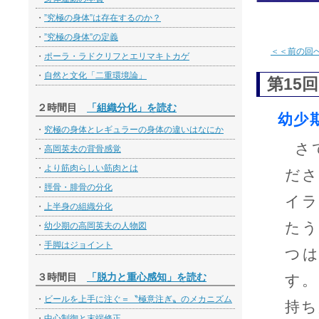
・
”究極の身体”は存在するのか？
・
”究極の身体”の定義
＜＜前の回
・
ポーラ・ラドクリフとエリマキトカゲ
・
自然と文化「二重環境論」
第15回
２時間目
「組織分化」を読む
幼少
・
究極の身体とレギュラーの身体の違いはなにか
さ
・
高岡英夫の背骨感覚
・
より筋肉らしい筋肉とは
ださ
・
脛骨・腓骨の分化
イラ
・
上半身の組織分化
たう
・
幼少期の高岡英夫の人物図
・
手脚はジョイント
つ
３時間目
「脱力と重心感知」を読む
す。
・
ビールを上手に注ぐ＝〝極意注ぎ〟のメカニズム
持ち
・
中心制御と末端修正