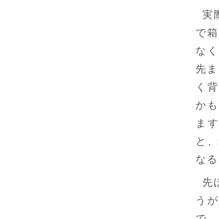
実
で箱
なく
先ま
く背
かも
ま
と、
なる
先
うが
で、