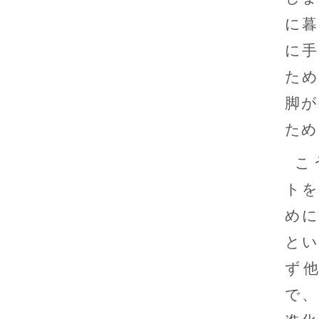
に暮
に手
ため
脚が
ため
こ
トを
めに
とい
ず
で、