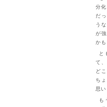
分化
だっ
うな
が強
かも
と
て、
どこ
ちょ
思い
も