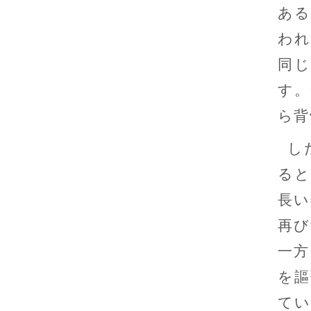
ある
われ
同
す。
ら背
し
ると
長い
再び
一方
を謳
てい