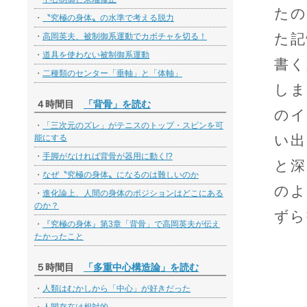
たの
・
〝究極の身体〟の水準で考える脱力
た記
・
高岡英夫、被制御系運動でカボチャを切る！
・
道具を使わない被制御系運動
書く
・
二種類のセンター「垂軸」と「体軸」
しま
４時間目
「背骨」を読む
のイ
・
「三次元のズレ」がテニスのトップ・スピンを可
い出
能にする
・
手脚がなければ背骨が器用に動く!?
と深
・
なぜ〝究極の身体〟になるのは難しいのか
のよ
・
進化論上、人間の身体のポジションはどこにある
のか？
ずら
・
『究極の身体』第3章「背骨」で高岡英夫が伝え
たかったこと
５時間目
「多重中心構造論」を読む
・
人類はむかしから「中心」が好きだった