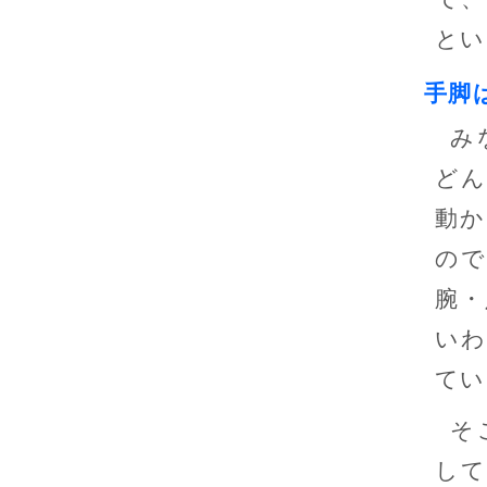
とい
手脚
み
どん
動か
ので
腕・
いわ
てい
そ
して