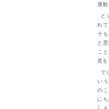
運動
と
れて
そも
と思
こと
造を
で
いう
のこ
にち
しま