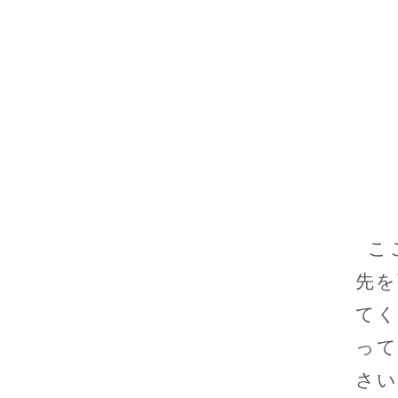
こ
先を
てく
って
さい