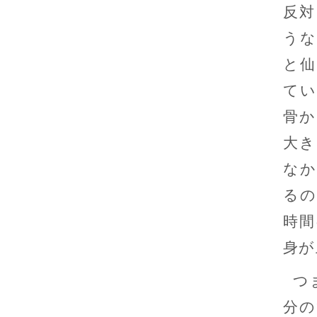
反対
うな
と仙
てい
骨か
大き
なか
るの
時間
身が
つ
分の