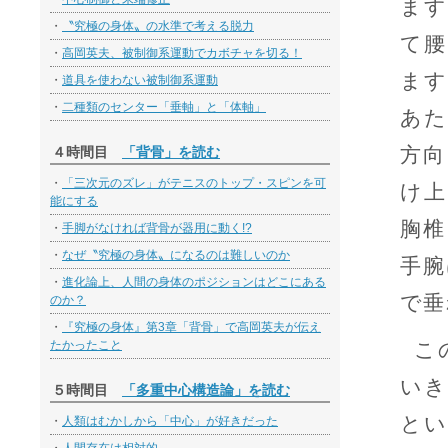
ます
・
〝究極の身体〟の水準で考える脱力
て腰
・
高岡英夫、被制御系運動でカボチャを切る！
ます
・
道具を使わない被制御系運動
・
二種類のセンター「垂軸」と「体軸」
あた
方向
４時間目
「背骨」を読む
・
「三次元のズレ」がテニスのトップ・スピンを可
け上
能にする
胸椎
・
手脚がなければ背骨が器用に動く!?
・
なぜ〝究極の身体〟になるのは難しいのか
手腕
・
進化論上、人間の身体のポジションはどこにある
で垂
のか？
・
『究極の身体』第3章「背骨」で高岡英夫が伝え
たかったこと
こ
いき
５時間目
「多重中心構造論」を読む
とい
・
人類はむかしから「中心」が好きだった