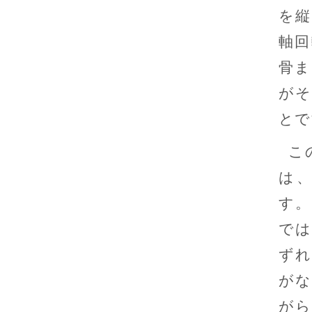
を縦
軸回
骨ま
がそ
とで
こ
は
す。
では
ずれ
がな
がら