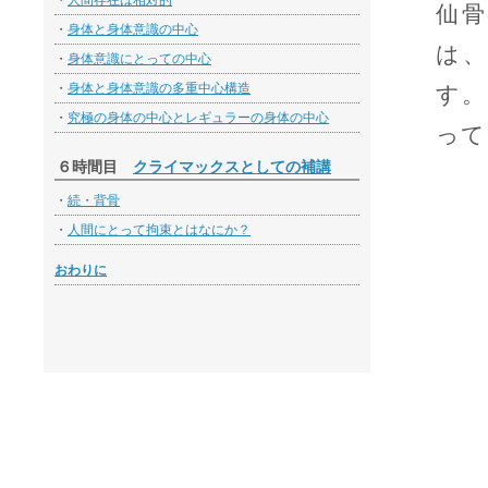
・
人間存在は相対的
仙骨
・
身体と身体意識の中心
は
・
身体意識にとっての中心
・
身体と身体意識の多重中心構造
す。
・
究極の身体の中心とレギュラーの身体の中心
って
６時間目
クライマックスとしての補講
・
続・背骨
・
人間にとって拘束とはなにか？
おわりに