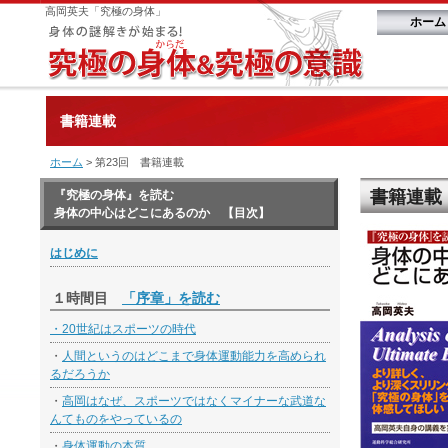
高岡英夫「究極の身体」
ホーム
書籍連載
ホーム
> 第23回 書籍連載
書籍連載
『究極の身体』を読む
身体の中心はどこにあるのか 【目次】
はじめに
１時間目
「序章」を読む
・
20世紀はスポーツの時代
・
人間というのはどこまで身体運動能力を高められ
るだろうか
・
高岡はなぜ、スポーツではなくマイナーな武道な
んてものをやっているの
・
身体運動の本質