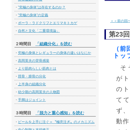
・
”究極の身体”は存在するのか？
・
”究極の身体”の定義
＜＜前の回
・
ポーラ・ラドクリフとエリマキトカゲ
・
自然と文化「二重環境論」
第23回
２時間目
「組織分化」を読む
（前
・
究極の身体とレギュラーの身体の違いはなにか
トッ
・
高岡英夫の背骨感覚
そ
・
より筋肉らしい筋肉とは
・
脛骨・腓骨の分化
がト
・
上半身の組織分化
のト
・
幼少期の高岡英夫の人物図
て
・
手脚はジョイント
ず、
３時間目
「脱力と重心感知」を読む
動作
・
ビールを上手に注ぐ＝〝極意注ぎ〟のメカニズム
・
中心制御と末端修正