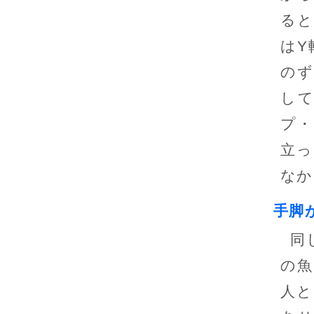
ると
はY
のず
し
プ・
立っ
なか
手脚
同
の魚
人と