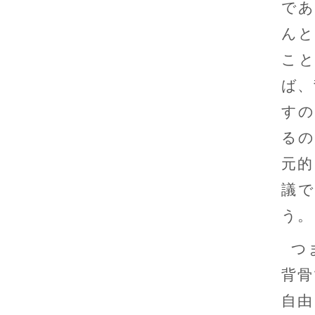
であ
んと
こ
ば、
すの
るの
元的
議
う。
つ
背骨
自由