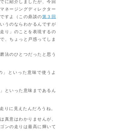
でに紹介しましたが、今回
のマネージングディレクター
けですよ（この鼎談の
第３回
というのならわかるんですが
「走り」のことを表現するの
ので、ちょっと戸惑ってしま
磨法のひとつだったと思う
の」といった意味で使うよ
」といった意味まであるん
走りに見えたんだろうね。
は真意はわかりませんが、
ラゴンの走りは最高に輝いて