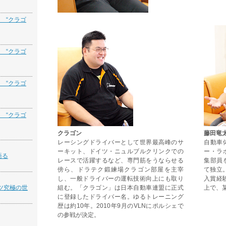
 “クラゴ
 “クラゴ
 “クラゴ
 “クラゴ
クラゴン
藤田竜
レーシングドライバーとして世界最高峰のサ
自動車
ーキット、ドイツ・ニュルブルクリンクでの
ー・ラ
語る
レースで活躍するなど、専門筋をうならせる
集部員
傍ら、ドラテク鍛練場クラゴン部屋を主宰
て独立
し、一般ドライバーの運転技術向上にも取り
入賞経
ツ究極の世
組む。「クラゴン」は日本自動車連盟に正式
上で、
に登録したドライバー名。ゆるトレーニング
歴は約10年。2010年9月のVLNにポルシェで
の参戦が決定。