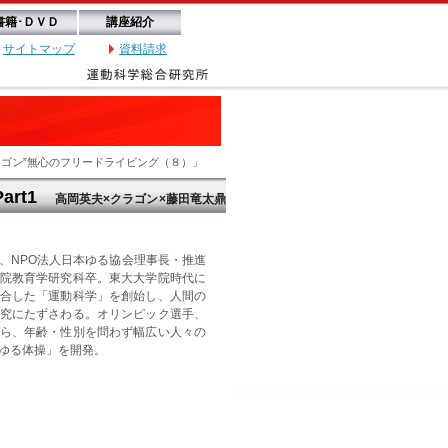
書籍･ＤＶＤ
講座紹介
サイトマップ
資料請求
クラゴン”無心のフリードライビング（８）」
art1
高岡英夫×クラゴン×藤田竜太鼎
、NPO法人日本ゆる協会理事長・推進
院教育学研究科卒。東大大学院時代に
合した「運動科学」を創始し、人間の
究にたずさわる。オリンピック選手、
ら、年齢・性別を問わず幅広い人々の
ゆる体操」を開発。