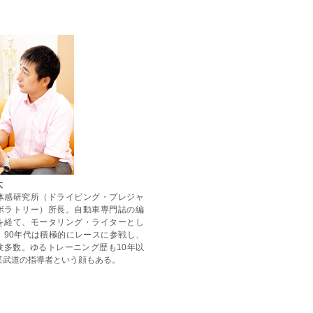
太
体感研究所（ドライビング・プレジャ
ボラトリー）所長。自動車専門誌の編
を経て、モータリング・ライターとし
。90年代は積極的にレースに参戦し、
験多数。ゆるトレーニング歴も10年以
某武道の指導者という顔もある。