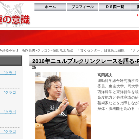
ホーム
プロフィール
ＤＳ図一覧
スを語る-Part1 高岡英夫×クラゴン×藤田竜太鼎談 「貫くセンター、目覚めよ細胞！ “
2010年ニュルブルクリンクレースを語る-P
談
 “クラゴ
高岡英夫
運動科学総合研究所所長
委員。東京大学、同大学
西洋科学と東洋哲学を統
 “クラゴ
高度能力と身体意識の研
芸術家などを指導しなが
身体・脳機能を高める「
 “クラゴ
 “クラゴ