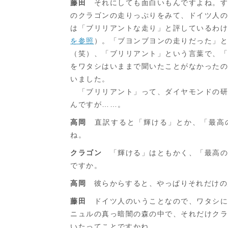
藤田
それにしても面白いもんですよね。す
のクラゴンの走りっぷりをみて、ドイツ人
は「ブリリアントな走り」と評しているわ
を参照
）。「ブヨンブヨンの走りだった」
（笑）、「ブリリアント」という言葉で、
をワタシはいままで聞いたことがなかった
いました。
「ブリリアント」って、ダイヤモンドの研
んですが……。
高岡
直訳すると「輝ける」とか、「最高
ね。
クラゴン
「輝ける」はともかく、「最高の
ですか。
高岡
彼らからすると、やっぱりそれだけの
藤田
ドイツ人のいうことなので、ワタシに
ニュルの真っ暗闇の森の中で、それだけク
いたってことですかね。