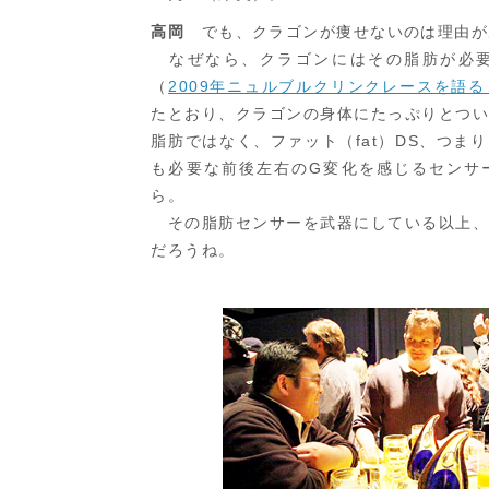
高岡
でも、クラゴンが痩せないのは理由が
なぜなら、クラゴンにはその脂肪が必要
（
2009年ニュルブルクリンクレースを語
たとおり、クラゴンの身体にたっぷりとつ
脂肪ではなく、ファット（fat）DS、つま
も必要な前後左右のG変化を感じるセンサ
ら。
その脂肪センサーを武器にしている以上、
だろうね。